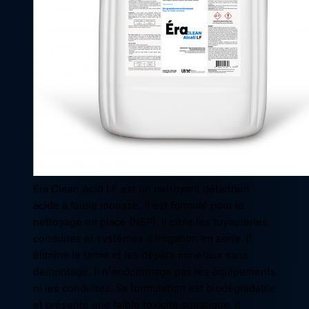
Éra Clean Acid LF est un nettoyant détartrant
acide à faible mousse. Il est formulé pour le
nettoyage en place (NEP). Il cible les tuyauteries,
conduites et systèmes d'irrigation en serre. Il
élimine le tartre et les dépôts minéraux sans
démontage. Il n'endommage pas les équipements
ni les conduites. Sa formulation est biodégradable
et présente une faible toxicité aquatique. Il