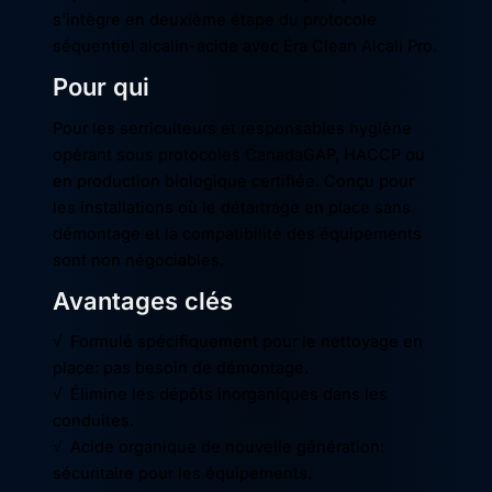
s'intègre en deuxième étape du protocole
séquentiel alcalin-acide avec Éra Clean Alcali Pro.
Pour qui
Pour les serriculteurs et responsables hygiène
opérant sous protocoles CanadaGAP, HACCP ou
en production biologique certifiée. Conçu pour
les installations où le détartrage en place sans
démontage et la compatibilité des équipements
sont non négociables.
Avantages clés
√ Formulé spécifiquement pour le nettoyage en
place: pas besoin de démontage.
√ Élimine les dépôts inorganiques dans les
conduites.
√ Acide organique de nouvelle génération:
sécuritaire pour les équipements.