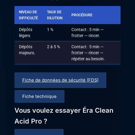
NIVEAU DE
TAUX DE
PROCÉDURE
DIFFICULTÉ
DILUTION
Dépôts
1 %
Contact : 5 min —
légers
frotter — rincer.
Dépôts
2 à 5 %
Contact : 5 min —
majeurs.
frotter — rincer —
répéter au besoin.
Fiche de données de sécurité (FDS)
Fiche technique
Vous voulez essayer Éra Clean
Acid Pro ?