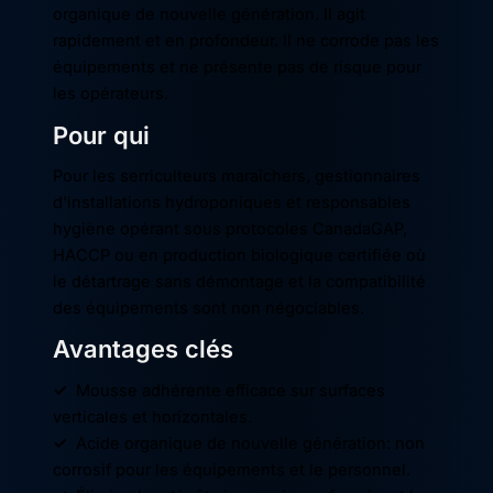
organique de nouvelle génération. Il agit
rapidement et en profondeur. Il ne corrode pas les
équipements et ne présente pas de risque pour
les opérateurs.
Pour qui
Pour les serriculteurs maraîchers, gestionnaires
d'installations hydroponiques et responsables
hygiène opérant sous protocoles CanadaGAP,
HACCP ou en production biologique certifiée où
le détartrage sans démontage et la compatibilité
des équipements sont non négociables.
Avantages clés
✓
Mousse adhérente efficace sur surfaces
verticales et horizontales.
✓
Acide organique de nouvelle génération: non
corrosif pour les équipements et le personnel.