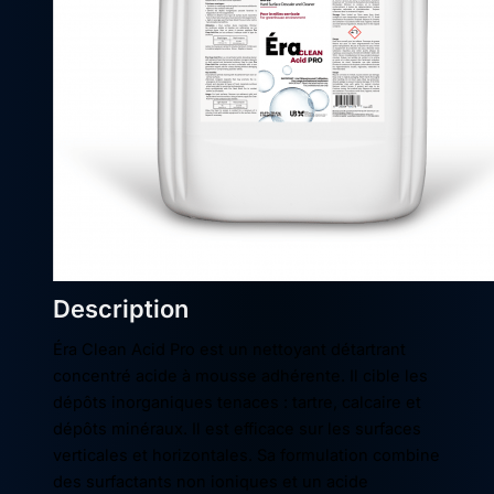
Description
Éra Clean Acid Pro est un nettoyant détartrant
concentré acide à mousse adhérente. Il cible les
dépôts inorganiques tenaces : tartre, calcaire et
dépôts minéraux. Il est efficace sur les surfaces
verticales et horizontales. Sa formulation combine
des surfactants non ioniques et un acide