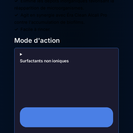
✓
Élimine les dépôts inorganiques favorisant la
réapparition de microorganismes.
✓
Agit en synergie avec Éra Clean Alcali Pro
contre l'accumulation de biofilms.
✓
Facile à rincer.
Mode d'action
Surfactants non ioniques